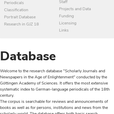
Staff
Periodicals
Projects and Data
Classification
Funding
Portrait Database
Licensing
Research in GJZ 18
Links
Database
Welcome to the research database "Scholarly Journals and
Newspapers in the Age of Enlightenment" conducted by the
Göttingen Academy of Sciences. It offers the most extensive
systematic index to German-language periodicals of the 18th
century.
The corpus is searchable for reviews and announcements of
books as well as for persons, institutions and news from the
scholarly world. The database offers both basic search,