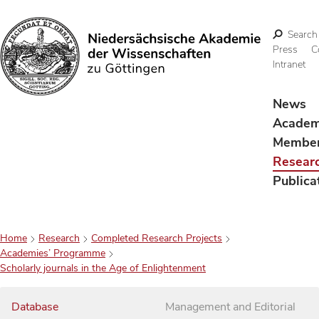
Search
Press
C
Intranet
Search
News
Acade
Membe
Resear
Publica
Home
Research
Completed Research Projects
Academies’ Programme
Scholarly journals in the Age of Enlightenment
Database
Management and Editorial