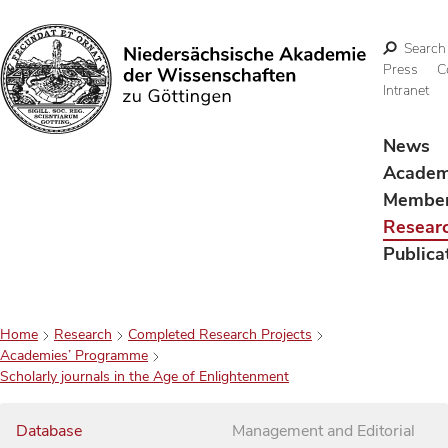
Search
Press
C
Intranet
Search
News
Acade
Membe
Resear
Publica
Home
Research
Completed Research Projects
Academies’ Programme
Scholarly journals in the Age of Enlightenment
Database
Management and Editorial