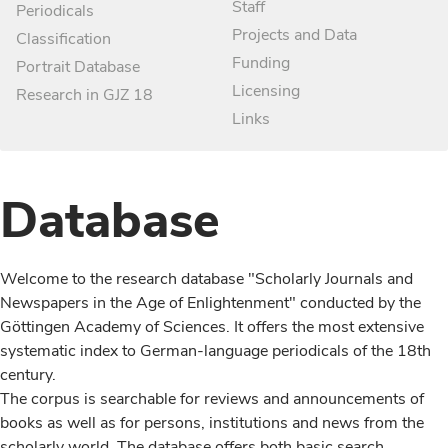
Staff
Periodicals
Projects and Data
Classification
Funding
Portrait Database
Licensing
Research in GJZ 18
Links
Database
Welcome to the research database "Scholarly Journals and
Newspapers in the Age of Enlightenment" conducted by the
Göttingen Academy of Sciences. It offers the most extensive
systematic index to German-language periodicals of the 18th
century.
The corpus is searchable for reviews and announcements of
books as well as for persons, institutions and news from the
scholarly world. The database offers both basic search,