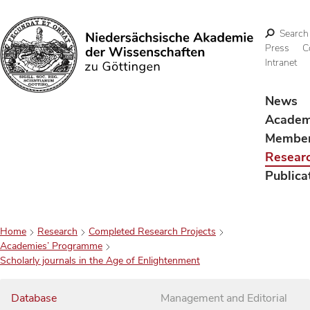
Search
Press
C
Intranet
Search
News
Acade
Membe
Resear
Publica
Home
Research
Completed Research Projects
Academies’ Programme
Scholarly journals in the Age of Enlightenment
Database
Management and Editorial