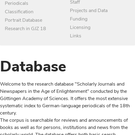
Staff
Periodicals
Projects and Data
Classification
Funding
Portrait Database
Licensing
Research in GJZ 18
Links
Database
Welcome to the research database "Scholarly Journals and
Newspapers in the Age of Enlightenment" conducted by the
Göttingen Academy of Sciences. It offers the most extensive
systematic index to German-language periodicals of the 18th
century.
The corpus is searchable for reviews and announcements of
books as well as for persons, institutions and news from the
scholarly world. The database offers both basic search,