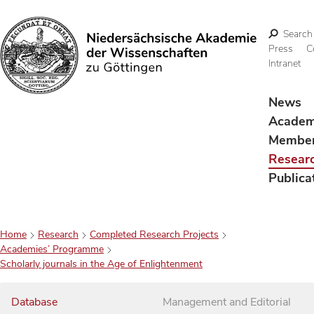
Search
Press
C
Intranet
Search
News
Acade
Membe
Resear
Publica
Home
Research
Completed Research Projects
Academies’ Programme
Scholarly journals in the Age of Enlightenment
Database
Management and Editorial