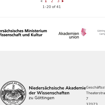
1
2
3
1-20 of 41
Geschäftsst
Theaterstr
7
37073