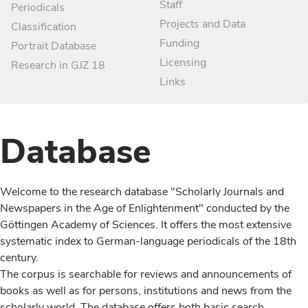
Staff
Periodicals
Projects and Data
Classification
Funding
Portrait Database
Licensing
Research in GJZ 18
Links
Database
Welcome to the research database "Scholarly Journals and
Newspapers in the Age of Enlightenment" conducted by the
Göttingen Academy of Sciences. It offers the most extensive
systematic index to German-language periodicals of the 18th
century.
The corpus is searchable for reviews and announcements of
books as well as for persons, institutions and news from the
scholarly world. The database offers both basic search,