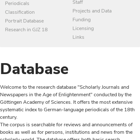
Staff
Periodicals
Projects and Data
Classification
Funding
Portrait Database
Licensing
Research in GJZ 18
Links
Database
Welcome to the research database "Scholarly Journals and
Newspapers in the Age of Enlightenment" conducted by the
Göttingen Academy of Sciences. It offers the most extensive
systematic index to German-language periodicals of the 18th
century.
The corpus is searchable for reviews and announcements of
books as well as for persons, institutions and news from the
scholarly world. The database offers both basic search,