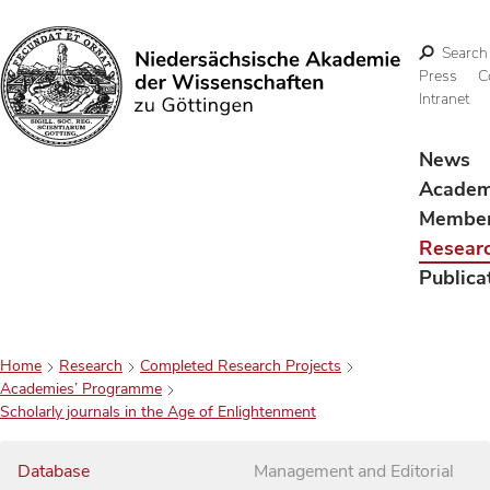
Search
Press
C
Intranet
Search
News
Acade
Membe
Resear
Publica
Home
Research
Completed Research Projects
Academies’ Programme
Scholarly journals in the Age of Enlightenment
Database
Management and Editorial