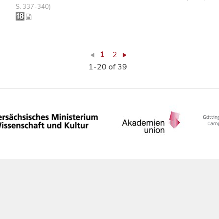
S. 337-340)
1
2
1-20 of 39