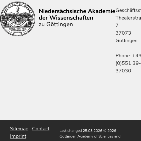
Geschäftsst
Theaterstr
7
37073
Göttingen
Phone: +4
(0)551 39-
37030
Sitemap
Contact
Last changed 25.03.2026
© 2026
Imprint
Göttingen Academy of Sciences and