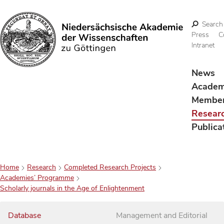
Search
Press
C
Intranet
Search
News
Acade
Membe
Resear
Publica
Home
Research
Completed Research Projects
Academies’ Programme
Scholarly journals in the Age of Enlightenment
Database
Management and Editorial