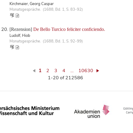
Kirchmaier, Georg Caspar
Monatsgespräche. (1688, Bd. 1, S. 83-92)
[Rezension]
De Bello Turcico feliciter conficiendo.
Ludolf, Hiob
Monatsgespräche. (1688, Bd. 1, S. 92-99)
1
2
3
4
…
10630
1-20 of 212586