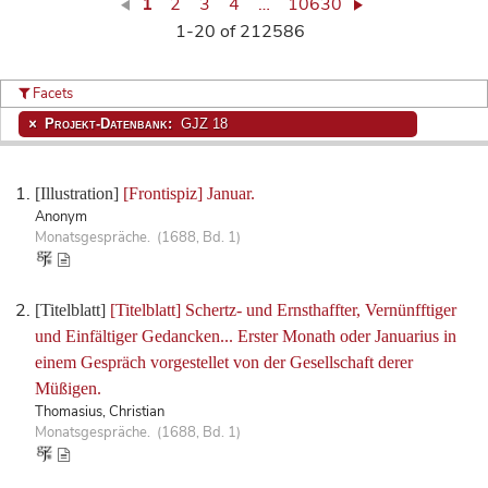
1
2
3
4
…
10630
1-20 of 212586
Facets
Projekt-Datenbank:
GJZ 18
[Illustration]
[Frontispiz] Januar.
Anonym
Monatsgespräche. (1688, Bd. 1)
[Titelblatt]
[Titelblatt] Schertz- und Ernsthaffter, Vernünfftiger
und Einfältiger Gedancken... Erster Monath oder Januarius in
einem Gespräch vorgestellet von der Gesellschaft derer
Müßigen.
Thomasius, Christian
Monatsgespräche. (1688, Bd. 1)