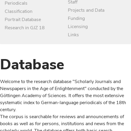
Staff
Periodicals
Projects and Data
Classification
Funding
Portrait Database
Licensing
Research in GJZ 18
Links
Database
Welcome to the research database "Scholarly Journals and
Newspapers in the Age of Enlightenment" conducted by the
Göttingen Academy of Sciences. It offers the most extensive
systematic index to German-language periodicals of the 18th
century.
The corpus is searchable for reviews and announcements of
books as well as for persons, institutions and news from the
scholarly world. The database offers both basic search,