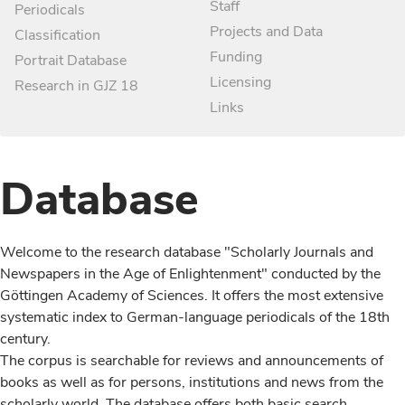
Staff
Periodicals
Projects and Data
Classification
Funding
Portrait Database
Licensing
Research in GJZ 18
Links
Database
Welcome to the research database "Scholarly Journals and
Newspapers in the Age of Enlightenment" conducted by the
Göttingen Academy of Sciences. It offers the most extensive
systematic index to German-language periodicals of the 18th
century.
The corpus is searchable for reviews and announcements of
books as well as for persons, institutions and news from the
scholarly world. The database offers both basic search,