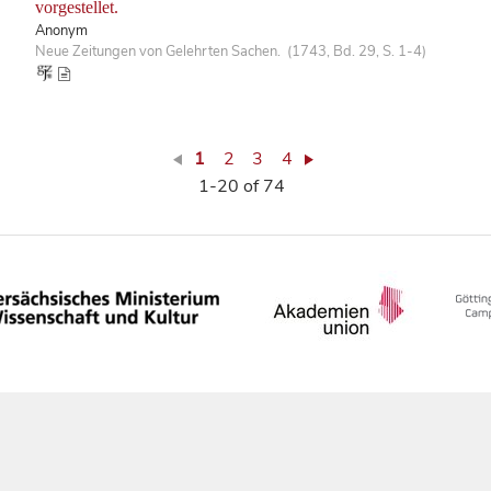
vorgestellet.
Anonym
Neue Zeitungen von Gelehrten Sachen. (1743, Bd. 29, S. 1-4)
1
2
3
4
1-20 of 74