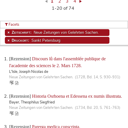
1
2
3
4
1-20 of 74
Facets
Zeitschrift:
Neue Zeitungen von Gelehrten Sachen.
Druckort:
Sankt Petersburg
[Rezension]
Discours lû dans l'assemblée publique de
l'academie des sciences le 2. Mars 1728.
L'Isle, Joseph Nicolas de
Neue Zeitungen von Gelehrten Sachen. (1728, Bd. 14, S. 930-931)
[Rezension]
Historia Osrhoena et Edessena ex numis illustrata.
Bayer, Theophilus Siegfried
Neue Zeitungen von Gelehrten Sachen. (1734, Bd. 20, S. 761-763)
[Rezension]
Parerga medica conscripta.