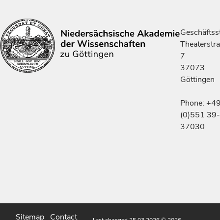
Geschäftsst
Theaterstr
7
37073
Göttingen
Phone: +4
(0)551 39-
37030
Sitemap
Contact
Last changed 25.03.2026
© 2026