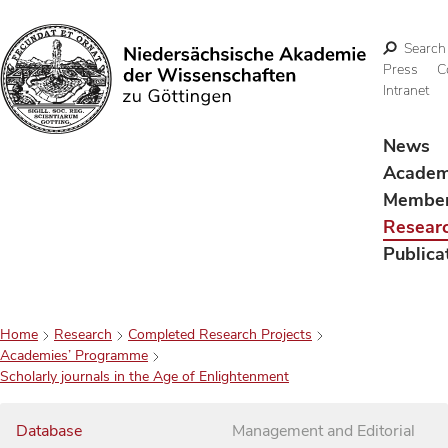
Search
Press
C
Intranet
Search
News
Acade
Membe
Resear
Publica
Home
Research
Completed Research Projects
Academies’ Programme
Scholarly journals in the Age of Enlightenment
Database
Management and Editorial