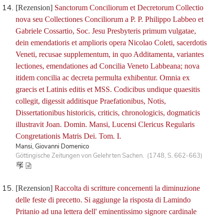
[Rezension]
Sanctorum Conciliorum et Decretorum Collectio
nova seu Collectiones Conciliorum a P. P. Philippo Labbeo et
Gabriele Cossartio, Soc. Jesu Presbyteris primum vulgatae,
dein emendatioris et amplioris opera Nicolao Coleti, sacerdotis
Veneti, recusae supplementum, in quo Additamenta, variantes
lectiones, emendationes ad Concilia Veneto Labbeana; nova
itidem concilia ac decreta permulta exhibentur. Omnia ex
graecis et Latinis editis et MSS. Codicibus undique quaesitis
collegit, digessit additisque Praefationibus, Notis,
Dissertationibus historicis, criticis, chronologicis, dogmaticis
illustravit Joan. Domin. Mansi, Lucensi Clericus Regularis
Congretationis Matris Dei. Tom. I.
Mansi, Giovanni Domenico
Göttingische Zeitungen von Gelehrten Sachen. (1748, S. 662-663)
[Rezension]
Raccolta di scritture concernenti la diminuzione
delle feste di precetto. Si aggiunge la risposta di Lamindo
Pritanio ad una lettera dell' eminentissimo signore cardinale