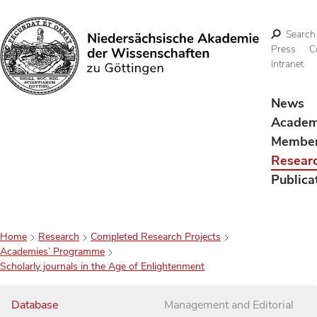
Search
Press
C
Intranet
Search
News
Acade
Membe
Resear
Publica
Home
Research
Completed Research Projects
Academies’ Programme
Scholarly journals in the Age of Enlightenment
Database
Management and Editorial