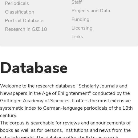
Staff
Periodicals
Projects and Data
Classification
Funding
Portrait Database
Licensing
Research in GJZ 18
Links
Database
Welcome to the research database "Scholarly Journals and
Newspapers in the Age of Enlightenment" conducted by the
Göttingen Academy of Sciences. It offers the most extensive
systematic index to German-language periodicals of the 18th
century.
The corpus is searchable for reviews and announcements of
books as well as for persons, institutions and news from the
scholarly world. The database offers both basic search,