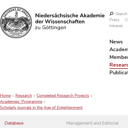
Search
Press
C
Intranet
Search
News
Acade
Membe
Resear
Publica
Home
Research
Completed Research Projects
Academies’ Programme
Scholarly journals in the Age of Enlightenment
Database
Management and Editorial