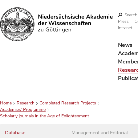
Search
Press
C
Intranet
Search
News
Acade
Membe
Resear
Publica
Home
Research
Completed Research Projects
Academies’ Programme
Scholarly journals in the Age of Enlightenment
Database
Management and Editorial