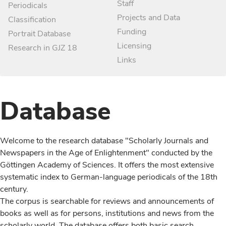
Staff
Periodicals
Projects and Data
Classification
Funding
Portrait Database
Licensing
Research in GJZ 18
Links
Database
Welcome to the research database "Scholarly Journals and
Newspapers in the Age of Enlightenment" conducted by the
Göttingen Academy of Sciences. It offers the most extensive
systematic index to German-language periodicals of the 18th
century.
The corpus is searchable for reviews and announcements of
books as well as for persons, institutions and news from the
scholarly world. The database offers both basic search,