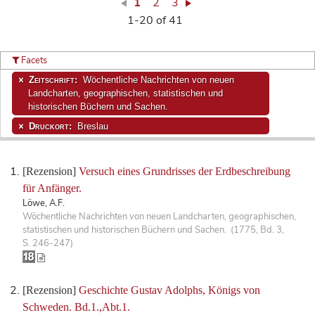
1
2
3
1-20 of 41
Facets
Zeitschrift:
Wöchentliche Nachrichten von neuen
Landcharten, geographischen, statistischen und
historischen Büchern und Sachen.
Druckort:
Breslau
[Rezension]
Versuch eines Grundrisses der Erdbeschreibung
für Anfänger.
Löwe, A.F.
Wöchentliche Nachrichten von neuen Landcharten, geographischen,
statistischen und historischen Büchern und Sachen. (1775, Bd. 3,
S. 246-247)
[Rezension]
Geschichte Gustav Adolphs, Königs von
Schweden. Bd.1.,Abt.1.