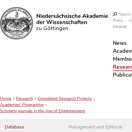
Search
Press
C
Intranet
Search
News
Acade
Membe
Resear
Publica
Home
Research
Completed Research Projects
Academies’ Programme
Scholarly journals in the Age of Enlightenment
Database
Management and Editorial