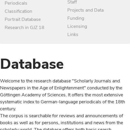
Staff
Periodicals
Projects and Data
Classification
Funding
Portrait Database
Licensing
Research in GJZ 18
Links
Database
Welcome to the research database "Scholarly Journals and
Newspapers in the Age of Enlightenment" conducted by the
Göttingen Academy of Sciences. It offers the most extensive
systematic index to German-language periodicals of the 18th
century.
The corpus is searchable for reviews and announcements of
books as well as for persons, institutions and news from the
scholarly world. The database offers both basic search,