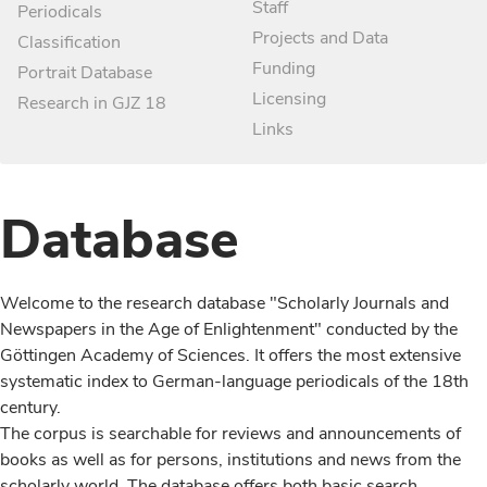
Staff
Periodicals
Projects and Data
Classification
Funding
Portrait Database
Licensing
Research in GJZ 18
Links
Database
Welcome to the research database "Scholarly Journals and
Newspapers in the Age of Enlightenment" conducted by the
Göttingen Academy of Sciences. It offers the most extensive
systematic index to German-language periodicals of the 18th
century.
The corpus is searchable for reviews and announcements of
books as well as for persons, institutions and news from the
scholarly world. The database offers both basic search,