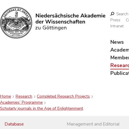
Search
Press
C
Intranet
Search
News
Acade
Membe
Resear
Publica
Home
Research
Completed Research Projects
Academies’ Programme
Scholarly journals in the Age of Enlightenment
Database
Management and Editorial