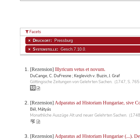
Facets
Druckort:
Pressburg
Systemstelle:
Gesch.7.10.0.
[Rezension]
Illyricum vetus et novum.
DuCange, C. DuFresne ; Keglevich v. Buzin, J. Graf
Göttingische Zeitungen von Gelehrten Sachen. (1747, S. 76
[Rezension]
Adparatus ad Historiam Hungariae, sive Co
Bél, Mátyás
Monathliche Auszüge Alt und neuer Gelehrten Sachen. (1748,
[Rezension]
Adparatus ad Historiam Hungariae (...). Dec.