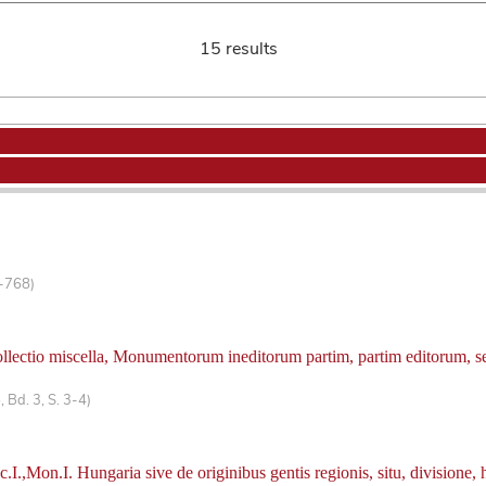
15 results
5-768)
llectio miscella, Monumentorum ineditorum partim, partim editorum, s
 Bd. 3, S. 3-4)
I.,Mon.I. Hungaria sive de originibus gentis regionis, situ, divisione, 