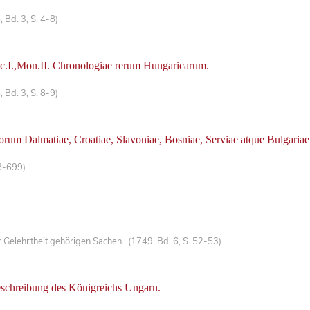
 Bd. 3, S. 4-8)
ec.I.,Mon.II. Chronologiae rerum Hungaricarum.
 Bd. 3, S. 8-9)
orum Dalmatiae, Croatiae, Slavoniae, Bosniae, Serviae atque Bulgariae
8-699)
Gelehrtheit gehörigen Sachen. (1749, Bd. 6, S. 52-53)
Beschreibung des Königreichs Ungarn.