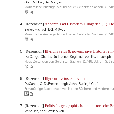
Oláh, Miklós ; Bél, Mátyás
Monathliche Auszüge Alt und neuer Gelehrten Sachen. (1748,
[Rezension]
Adparatus ad Historiam Hungariae (...). D
Sigler, Michael ; Bél, Mátyás
Monathliche Auszüge Alt und neuer Gelehrten Sachen. (1748,
[Rezension]
Illyrium vetus & novum, sive Historia regn
Du Cange, Charles Du Fresne ; Keglevich von Buzin, Joseph
Neue Zeitungen von Gelehrten Sachen. (1748, Bd. 34, S. 69
[Rezension]
Illyricum vetus et novum.
DuCange, C. DuFresne ; Keglevich v. Buzin, J. Graf
Freymüthige Nachrichten von Neuen Büchern und Andern zur 
[Rezension]
Politisch- geographisch- und historische 
Windisch, Karl Gottlieb von