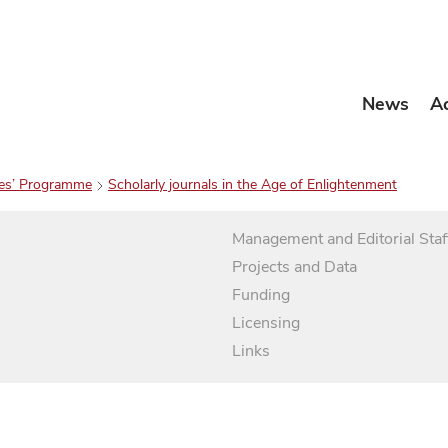
News
A
es’ Programme
Scholarly journals in the Age of Enlightenment
Management and Editorial Staf
Projects and Data
Funding
Licensing
Links