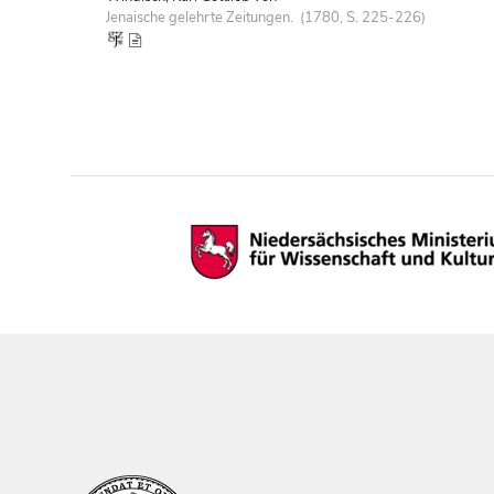
Jenaische gelehrte Zeitungen. (1780, S. 225-226)