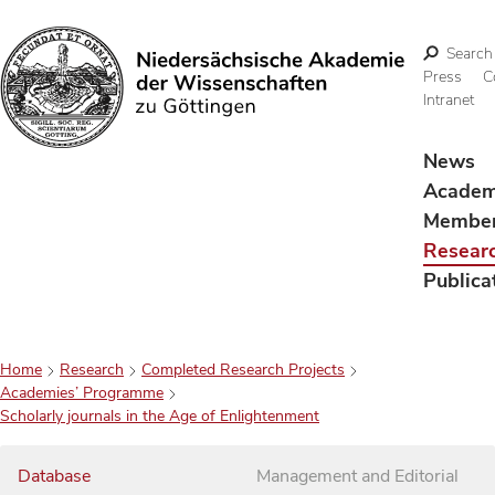
Search
Press
C
Intranet
Search
News
Acade
Membe
Resear
Publica
Home
Research
Completed Research Projects
Academies’ Programme
Scholarly journals in the Age of Enlightenment
Database
Management and Editorial