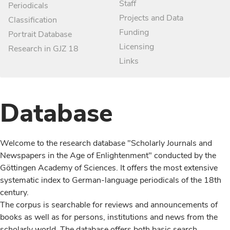
Staff
Periodicals
Projects and Data
Classification
Funding
Portrait Database
Licensing
Research in GJZ 18
Links
Database
Welcome to the research database "Scholarly Journals and
Newspapers in the Age of Enlightenment" conducted by the
Göttingen Academy of Sciences. It offers the most extensive
systematic index to German-language periodicals of the 18th
century.
The corpus is searchable for reviews and announcements of
books as well as for persons, institutions and news from the
scholarly world. The database offers both basic search,