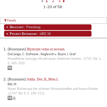
1
2
3
1-20 of 58
Facets
Druckort:
Pressburg
Projekt-Datenbank:
IdRZ 18
[Rezension]
Illyricum vetus et novum.
DuCange, C. Dufresne ; Keglevich v. Buzin, J. Graf
Monathliche Auszüge Alt und neuer Gelehrten Sachen. (1747, Bd. 1,
S. 345-355)
[Rezension]
Attila. Dec.II.,Mon.I.
Bél, M.
Neuer Büchersaal der schönen Wissenschaften und freyen Künste.
(1747, Bd. 5, S. 195-211)