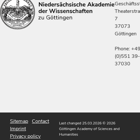
Geschäftsst
Theaterstr
7
37073
Göttingen
Phone: +4
(0)551 39-
37030
Sitemap
Contact
Last changed 25.03.2026
© 2026
Imprint
Göttingen Academy of Sciences and
Humanities
Privacy policy