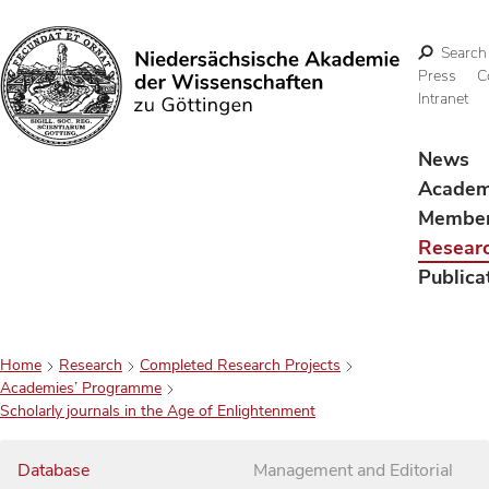
Search
Press
C
Intranet
Search
News
Acade
Membe
Resear
Publica
Home
Research
Completed Research Projects
Academies’ Programme
Scholarly journals in the Age of Enlightenment
Database
Management and Editorial