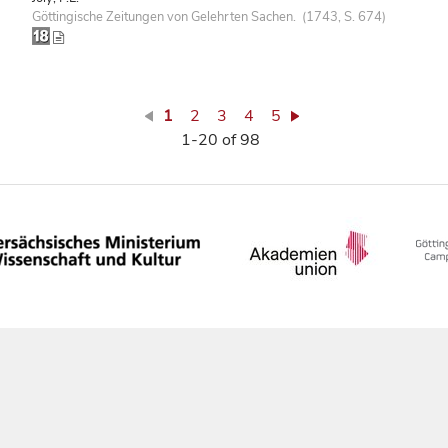
Göttingische Zeitungen von Gelehrten Sachen. (1743, S. 674)
1
2
3
4
5
1-20 of 98