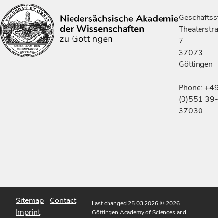
Geschäftsst
Theaterstr
7
37073
Göttingen
Phone: +4
(0)551 39-
37030
Sitemap
Contact
Last changed 25.03.2026
© 2026
Imprint
Göttingen Academy of Sciences and