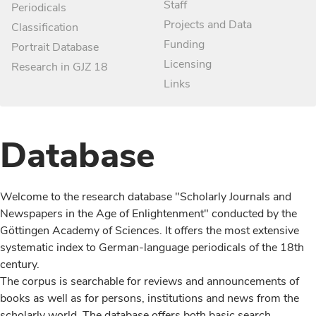
Staff
Periodicals
Projects and Data
Classification
Funding
Portrait Database
Licensing
Research in GJZ 18
Links
Database
Welcome to the research database "Scholarly Journals and
Newspapers in the Age of Enlightenment" conducted by the
Göttingen Academy of Sciences. It offers the most extensive
systematic index to German-language periodicals of the 18th
century.
The corpus is searchable for reviews and announcements of
books as well as for persons, institutions and news from the
scholarly world. The database offers both basic search,