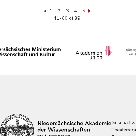
1
2
3
4
5
41-60 of 89
Geschäftsst
Theaterstr