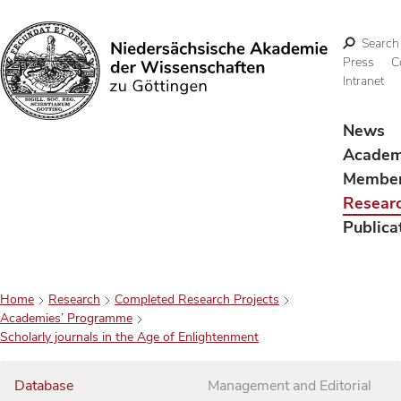
Search
Press
C
Intranet
Search
News
Acade
Membe
Resear
Publica
Home
Research
Completed Research Projects
Academies’ Programme
Scholarly journals in the Age of Enlightenment
Database
Management and Editorial