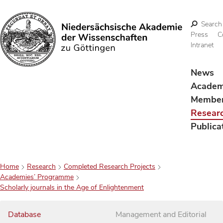
Search
Press
C
Intranet
Search
News
Acade
Membe
Resear
Publica
Home
Research
Completed Research Projects
Academies’ Programme
Scholarly journals in the Age of Enlightenment
Database
Management and Editorial