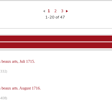
1
2
3
1-20 of 47
 beaux arts, Juli 1715.
-332)
s beaux arts. August 1716.
-408)