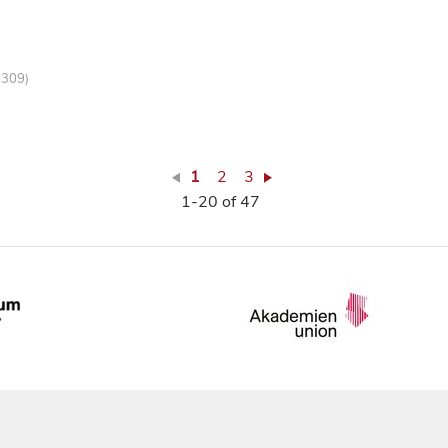
-309)
1
2
3
1-20 of 47