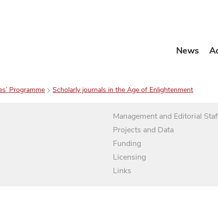
News
A
es’ Programme
Scholarly journals in the Age of Enlightenment
Management and Editorial Staf
Projects and Data
Funding
Licensing
Links