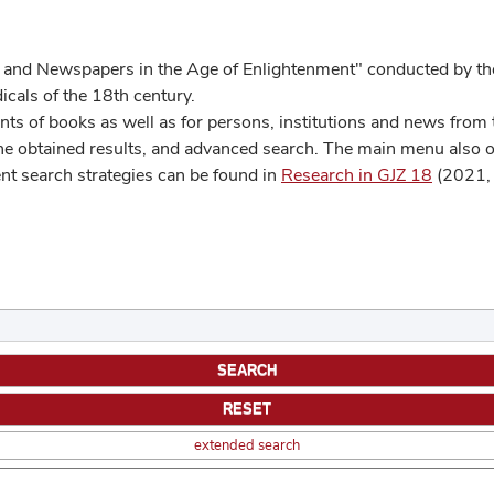
 and Newspapers in the Age of Enlightenment" conducted by the
cals of the 18th century.
s of books as well as for persons, institutions and news from t
he obtained results, and advanced search. The main menu also off
ent search strategies can be found in
Research in GJZ 18
(2021, 
extended search