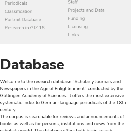
Staff
Periodicals
Projects and Data
Classification
Funding
Portrait Database
Licensing
Research in GJZ 18
Links
Database
Welcome to the research database "Scholarly Journals and
Newspapers in the Age of Enlightenment" conducted by the
Göttingen Academy of Sciences. It offers the most extensive
systematic index to German-language periodicals of the 18th
century.
The corpus is searchable for reviews and announcements of
books as well as for persons, institutions and news from the
scholarly world. The database offers both basic search,