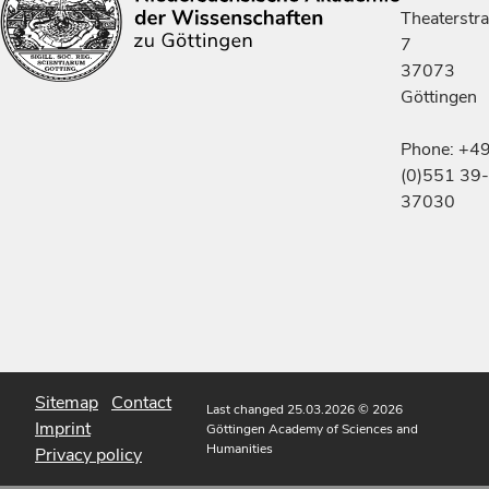
Theaterstr
7
37073
Göttingen
Phone: +4
(0)551 39-
37030
Sitemap
Contact
Last changed 25.03.2026
© 2026
Imprint
Göttingen Academy of Sciences and
Humanities
Privacy policy