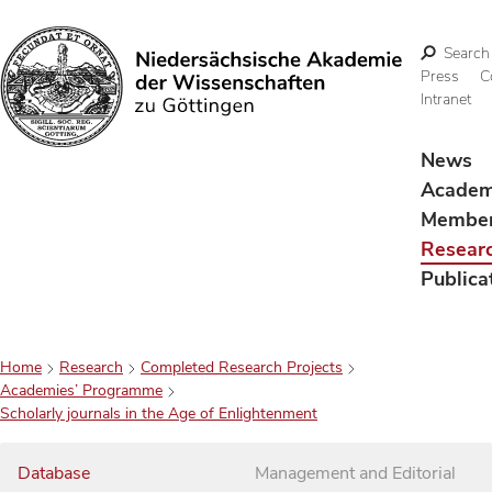
Search
Press
C
Intranet
Search
News
Acade
Membe
Resear
Publica
Home
Research
Completed Research Projects
Academies’ Programme
Scholarly journals in the Age of Enlightenment
Database
Management and Editorial