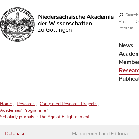
Search
Press
C
Intranet
Search
News
Acade
Membe
Resear
Publica
Home
Research
Completed Research Projects
Academies’ Programme
Scholarly journals in the Age of Enlightenment
Database
Management and Editorial