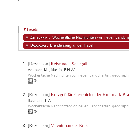
Facets
Zeitschrift:
Wöchentliche Nachrichten von neuen Landchar
Druckort:
Brandenburg an der Havel
[Rezension]
Reise nach Senegall.
Adanson, M. ; Martini, F.H.W.
Wöchentliche Nachrichten von neuen Landcharten, geographis
[Rezension]
Kurzgefaßte Geschichte der Kuhrmark Br
Baumann, L.A.
Wöchentliche Nachrichten von neuen Landcharten, geographisc
[Rezension]
Valentinian der Erste.