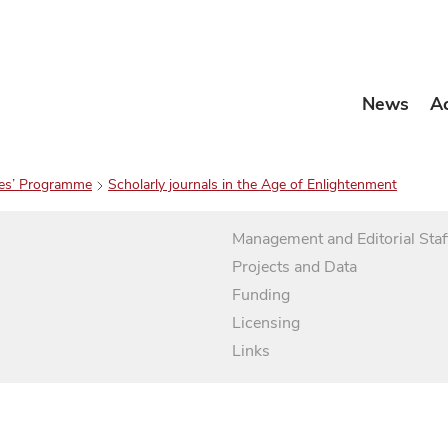
News
A
es’ Programme
Scholarly journals in the Age of Enlightenment
Management and Editorial Staf
Projects and Data
Funding
Licensing
Links