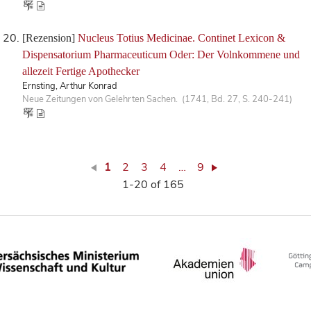
[Rezension]
Nucleus Totius Medicinae. Continet Lexicon &
Dispensatorium Pharmaceuticum Oder: Der Volnkommene und
allezeit Fertige Apothecker
Ernsting, Arthur Konrad
Neue Zeitungen von Gelehrten Sachen. (1741, Bd. 27, S. 240-241)
1
2
3
4
…
9
1-20 of 165