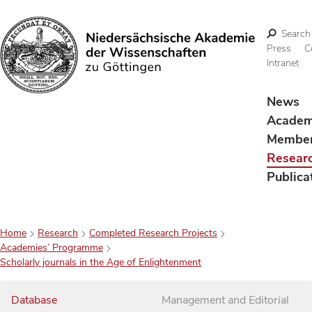
Search
Press
C
Intranet
Search
News
Acade
Membe
Resear
Publica
Home
Research
Completed Research Projects
Academies’ Programme
Scholarly journals in the Age of Enlightenment
Database
Management and Editorial