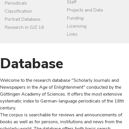
Staff
Periodicals
Projects and Data
Classification
Funding
Portrait Database
Licensing
Research in GJZ 18
Links
Database
Welcome to the research database "Scholarly Journals and
Newspapers in the Age of Enlightenment" conducted by the
Göttingen Academy of Sciences. It offers the most extensive
systematic index to German-language periodicals of the 18th
century.
The corpus is searchable for reviews and announcements of
books as well as for persons, institutions and news from the
scholarly world. The database offers both basic search,