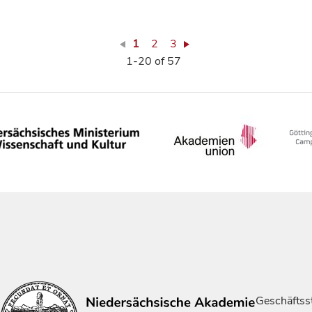
1
2
3
1-20 of 57
Geschäftsst