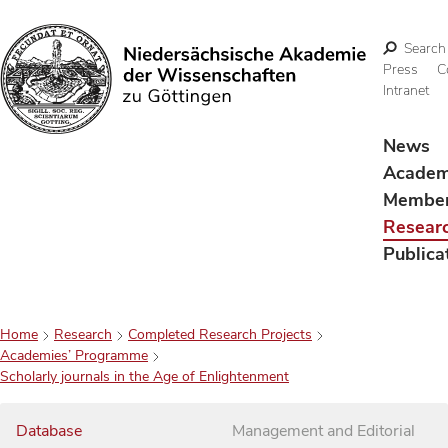
Search
Press
C
Intranet
Search
News
Acade
Membe
Resear
Publica
Home
Research
Completed Research Projects
Academies’ Programme
Scholarly journals in the Age of Enlightenment
Database
Management and Editorial