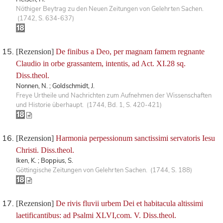
Nöthiger Beytrag zu den Neuen Zeitungen von Gelehrten Sachen.
(1742, S. 634-637)
[Rezension]
De finibus a Deo, per magnam famem regnante
Claudio in orbe grassantem, intentis, ad Act. XI.28 sq.
Diss.theol.
Nonnen, N. ; Goldschmidt, J.
Freye Urtheile und Nachrichten zum Aufnehmen der Wissenschaften
und Historie überhaupt. (1744, Bd. 1, S. 420-421)
[Rezension]
Harmonia perpessionum sanctissimi servatoris Iesu
Christi. Diss.theol.
Iken, K. ; Boppius, S.
Göttingische Zeitungen von Gelehrten Sachen. (1744, S. 188)
[Rezension]
De rivis fluvii urbem Dei et habitacula altissimi
laetificantibus: ad Psalmi XLVI,com. V. Diss.theol.