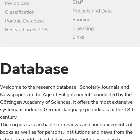
Staff
Periodicals
Projects and Data
Classification
Funding
Portrait Database
Licensing
Research in GJZ 18
Links
Database
Welcome to the research database "Scholarly Journals and
Newspapers in the Age of Enlightenment" conducted by the
Göttingen Academy of Sciences. It offers the most extensive
systematic index to German-language periodicals of the 18th
century.
The corpus is searchable for reviews and announcements of
books as well as for persons, institutions and news from the
scholarly world. The database offers both basic search,