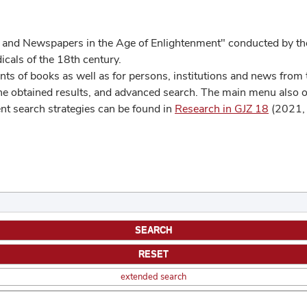
 and Newspapers in the Age of Enlightenment" conducted by the
cals of the 18th century.
s of books as well as for persons, institutions and news from t
he obtained results, and advanced search. The main menu also off
ent search strategies can be found in
Research in GJZ 18
(2021, 
extended search