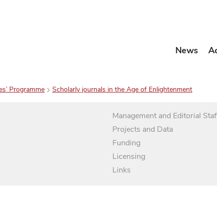
News
A
es’ Programme
Scholarly journals in the Age of Enlightenment
Management and Editorial Staf
Projects and Data
Funding
Licensing
Links