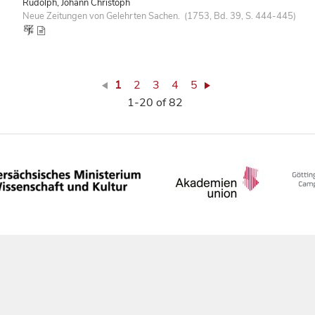
Rudolph, Johann Christoph
Neue Zeitungen von Gelehrten Sachen. (1753, Bd. 39, S. 444-445)
1
2
3
4
5
1-20 of 82