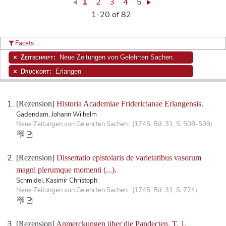
1
2
3
4
5
1-20 of 82
Facets
Zeitschrift:
Neue Zeitungen von Gelehrten Sachen.
Druckort:
Erlangen
[Rezension]
Historia Academiae Fridericianae Erlangensis.
Gadendam, Johann Wilhelm
Neue Zeitungen von Gelehrten Sachen. (1745, Bd. 31, S. 508-509)
[Rezension]
Dissertatio epistolaris de varietatibus vasorum
magni plerumque momenti (...).
Schmidel, Kasimir Christoph
Neue Zeitungen von Gelehrten Sachen. (1745, Bd. 31, S. 724)
[Rezension]
Anmerckungen über die Pandecten. T. 1.