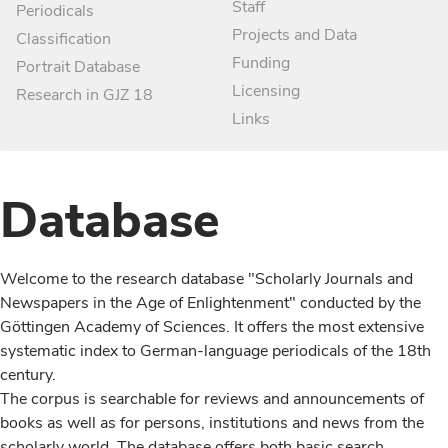
Staff
Periodicals
Projects and Data
Classification
Funding
Portrait Database
Licensing
Research in GJZ 18
Links
Database
Welcome to the research database "Scholarly Journals and
Newspapers in the Age of Enlightenment" conducted by the
Göttingen Academy of Sciences. It offers the most extensive
systematic index to German-language periodicals of the 18th
century.
The corpus is searchable for reviews and announcements of
books as well as for persons, institutions and news from the
scholarly world. The database offers both basic search,