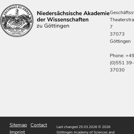
Geschäftsst
Theaterstr
7
37073
Göttingen
Phone: +4
(0)551 39-
37030
Sitemap
Contact
Last changed 25.03.2026
© 2026
Imprint
Göttingen Academy of Sciences and