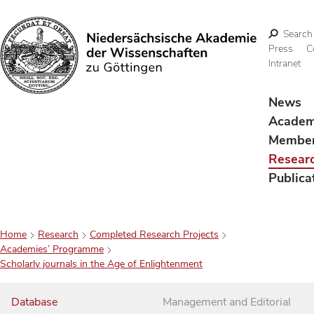
Search
Press
C
Intranet
Search
News
Acade
Membe
Resear
Publica
Home
Research
Completed Research Projects
Academies’ Programme
Scholarly journals in the Age of Enlightenment
Database
Management and Editorial