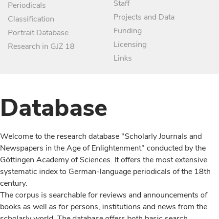
Staff
Periodicals
Projects and Data
Classification
Funding
Portrait Database
Licensing
Research in GJZ 18
Links
Database
Welcome to the research database "Scholarly Journals and
Newspapers in the Age of Enlightenment" conducted by the
Göttingen Academy of Sciences. It offers the most extensive
systematic index to German-language periodicals of the 18th
century.
The corpus is searchable for reviews and announcements of
books as well as for persons, institutions and news from the
scholarly world. The database offers both basic search,