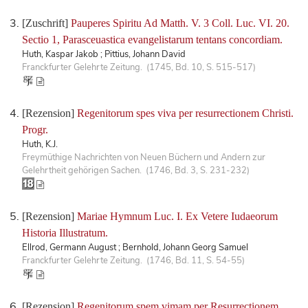
[Zuschrift]
Pauperes Spiritu Ad Matth. V. 3 Coll. Luc. VI. 20.
Sectio 1, Parasceuastica evangelistarum tentans concordiam.
Huth, Kaspar Jakob ; Pittius, Johann David
Franckfurter Gelehrte Zeitung. (1745, Bd. 10, S. 515-517)
[Rezension]
Regenitorum spes viva per resurrectionem Christi.
Progr.
Huth, K.J.
Freymüthige Nachrichten von Neuen Büchern und Andern zur
Gelehrtheit gehörigen Sachen. (1746, Bd. 3, S. 231-232)
[Rezension]
Mariae Hymnum Luc. I. Ex Vetere Iudaeorum
Historia Illustratum.
Ellrod, Germann August ; Bernhold, Johann Georg Samuel
Franckfurter Gelehrte Zeitung. (1746, Bd. 11, S. 54-55)
[Rezension]
Regenitorum spem vimam per Resurrectionem