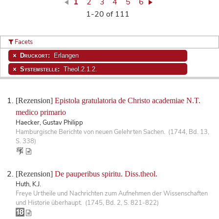
1
2
3
4
5
6
1-20 of 111
Facets
Druckort:
Erlangen
Systemstelle:
Theol.2.1.2.
[Rezension]
Epistola gratulatoria de Christo academiae N.T.
medico primario
Haecker, Gustav Philipp
Hamburgische Berichte von neuen Gelehrten Sachen. (1744, Bd. 13,
S. 338)
[Rezension]
De pauperibus spiritu. Diss.theol.
Huth, K.J.
Freye Urtheile und Nachrichten zum Aufnehmen der Wissenschaften
und Historie überhaupt. (1745, Bd. 2, S. 821-822)