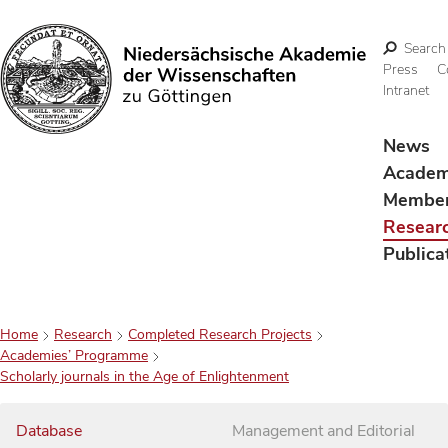
Search
Press
C
Intranet
Search
News
Acade
Membe
Resear
Publica
Home
Research
Completed Research Projects
Academies’ Programme
Scholarly journals in the Age of Enlightenment
Database
Management and Editorial