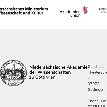
Geschäftsst
Theaterstr
7
37073
Göttingen
Phone: +4
(0)551 39-