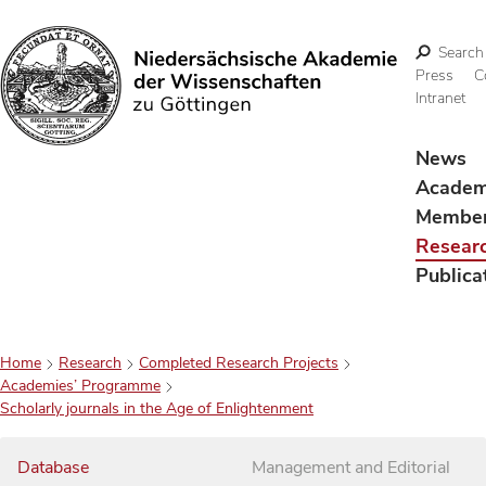
Search
Press
C
Intranet
Search
News
Acade
Membe
Resear
Publica
Home
Research
Completed Research Projects
Academies’ Programme
Scholarly journals in the Age of Enlightenment
Database
Management and Editorial