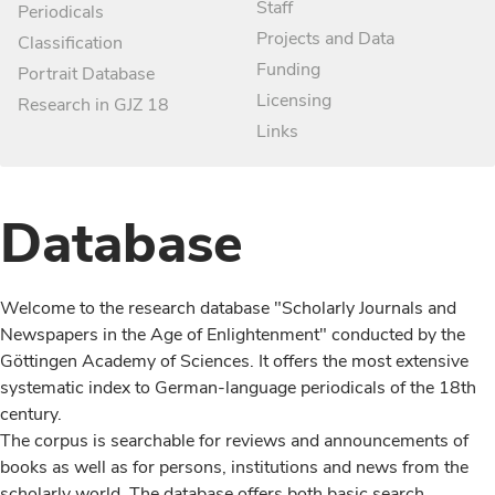
Staff
Periodicals
Projects and Data
Classification
Funding
Portrait Database
Licensing
Research in GJZ 18
Links
Database
Welcome to the research database "Scholarly Journals and
Newspapers in the Age of Enlightenment" conducted by the
Göttingen Academy of Sciences. It offers the most extensive
systematic index to German-language periodicals of the 18th
century.
The corpus is searchable for reviews and announcements of
books as well as for persons, institutions and news from the
scholarly world. The database offers both basic search,