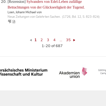
[Rezension]
Sylvanders von Edel-Leben zufällige
Betrachtungen von der Glückseeligkeit der Tugend.
Loen, Johann Michael von
Neue Zeitungen von Gelehrten Sachen. (1726, Bd. 12, S. 823-824)
1
2
3
4
…
35
1-20 of 687