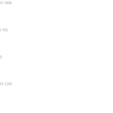
367-368)
91-92)
2)
133-134)