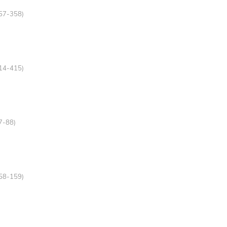
357-358)
414-415)
87-88)
158-159)