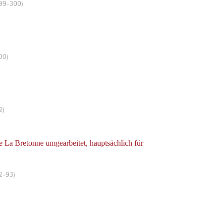
299-300)
00)
2)
e La Bretonne umgearbeitet, hauptsächlich für
92-93)