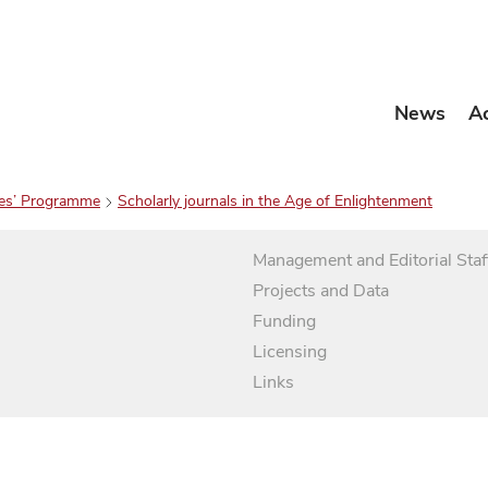
News
A
es’ Programme
Scholarly journals in the Age of Enlightenment
Management and Editorial Staf
Projects and Data
Funding
Licensing
Links