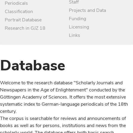
Staff
Periodicals
Projects and Data
Classification
Funding
Portrait Database
Licensing
Research in GJZ 18
Links
Database
Welcome to the research database "Scholarly Journals and
Newspapers in the Age of Enlightenment" conducted by the
Göttingen Academy of Sciences. It offers the most extensive
systematic index to German-language periodicals of the 18th
century.
The corpus is searchable for reviews and announcements of
books as well as for persons, institutions and news from the
scholarly world. The database offers both basic search,