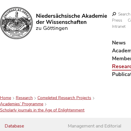
Search
Press
C
Intranet
Search
News
Acade
Membe
Resear
Publica
Home
Research
Completed Research Projects
Academies’ Programme
Scholarly journals in the Age of Enlightenment
Database
Management and Editorial