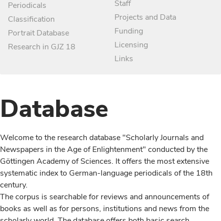
Staff
Periodicals
Projects and Data
Classification
Funding
Portrait Database
Licensing
Research in GJZ 18
Links
Database
Welcome to the research database "Scholarly Journals and
Newspapers in the Age of Enlightenment" conducted by the
Göttingen Academy of Sciences. It offers the most extensive
systematic index to German-language periodicals of the 18th
century.
The corpus is searchable for reviews and announcements of
books as well as for persons, institutions and news from the
scholarly world. The database offers both basic search,