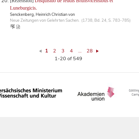
[Rezension]
Disquisitio de feudis Brunsvicensibus et
Luneburgicis.
Senckenberg, Heinrich Christian von
Neue Zeitungen von Gelehrten Sachen. (1738, Bd. 24, S. 783-785)
1
2
3
4
…
28
1-20 of 549