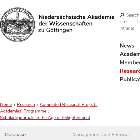
Search
Press
C
Intranet
Search
News
Acade
Membe
Resear
Publica
Home
Research
Completed Research Projects
Academies’ Programme
Scholarly journals in the Age of Enlightenment
Database
Management and Editorial