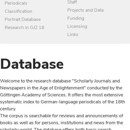
Staff
Periodicals
Projects and Data
Classification
Funding
Portrait Database
Licensing
Research in GJZ 18
Links
Database
Welcome to the research database "Scholarly Journals and
Newspapers in the Age of Enlightenment" conducted by the
Göttingen Academy of Sciences. It offers the most extensive
systematic index to German-language periodicals of the 18th
century.
The corpus is searchable for reviews and announcements of
books as well as for persons, institutions and news from the
scholarly world. The database offers both basic search,