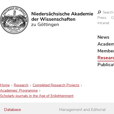
Search
Press
C
Intranet
Search
News
Acade
Membe
Resear
Publica
Home
Research
Completed Research Projects
Academies’ Programme
Scholarly journals in the Age of Enlightenment
Database
Management and Editorial