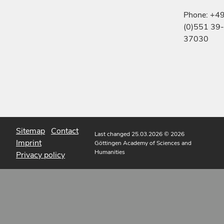
Phone: +4
(0)551 39-
37030
Sitemap
Contact
Last changed 25.03.2026
© 2026
Imprint
Göttingen Academy of Sciences and
Humanities
Privacy policy