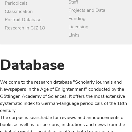
Staff
Periodicals
Projects and Data
Classification
Funding
Portrait Database
Licensing
Research in GJZ 18
Links
Database
Welcome to the research database "Scholarly Journals and
Newspapers in the Age of Enlightenment" conducted by the
Göttingen Academy of Sciences. It offers the most extensive
systematic index to German-language periodicals of the 18th
century.
The corpus is searchable for reviews and announcements of
books as well as for persons, institutions and news from the
scholarly world. The database offers both basic search,