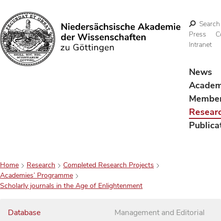
Search
Press
C
Intranet
Search
News
Acade
Membe
Resear
Publica
Home
Research
Completed Research Projects
Academies’ Programme
Scholarly journals in the Age of Enlightenment
Database
Management and Editorial