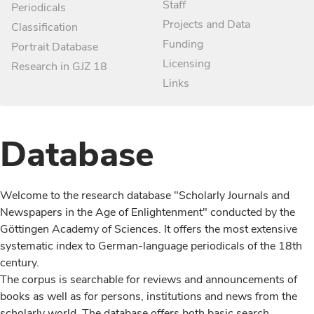
Staff
Periodicals
Projects and Data
Classification
Funding
Portrait Database
Licensing
Research in GJZ 18
Links
Database
Welcome to the research database "Scholarly Journals and
Newspapers in the Age of Enlightenment" conducted by the
Göttingen Academy of Sciences. It offers the most extensive
systematic index to German-language periodicals of the 18th
century.
The corpus is searchable for reviews and announcements of
books as well as for persons, institutions and news from the
scholarly world. The database offers both basic search,