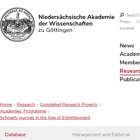
Search
Press
C
Intranet
Search
News
Acade
Membe
Resear
Publica
Home
Research
Completed Research Projects
Academies’ Programme
Scholarly journals in the Age of Enlightenment
Database
Management and Editorial