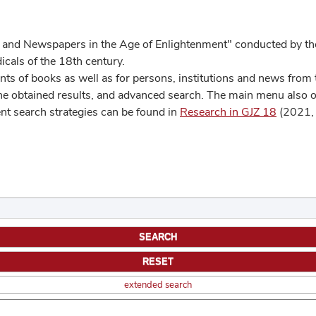
 and Newspapers in the Age of Enlightenment" conducted by the
cals of the 18th century.
s of books as well as for persons, institutions and news from t
he obtained results, and advanced search. The main menu also off
ent search strategies can be found in
Research in GJZ 18
(2021, 
extended search