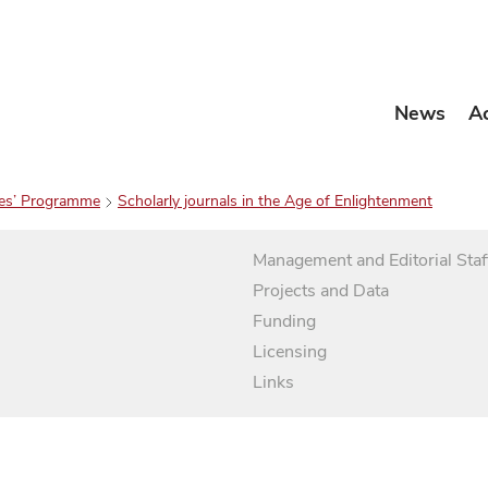
News
A
es’ Programme
Scholarly journals in the Age of Enlightenment
Management and Editorial Staf
Projects and Data
Funding
Licensing
Links