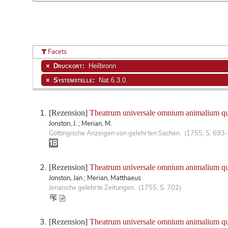
Facets
Druckort:
Heilbronn
Systemstelle:
Nat.6.3.0.
[Rezension]
Theatrum universale omnium animalium q
Jonston, J. ; Merian, M.
Göttingische Anzeigen von gelehrten Sachen. (1755, S. 693
[Rezension]
Theatrum universale omnium animalium q
Jonston, Jan ; Merian, Matthaeus
Jenaische gelehrte Zeitungen. (1755, S. 702)
[Rezension]
Theatrum universale omnium animalium q