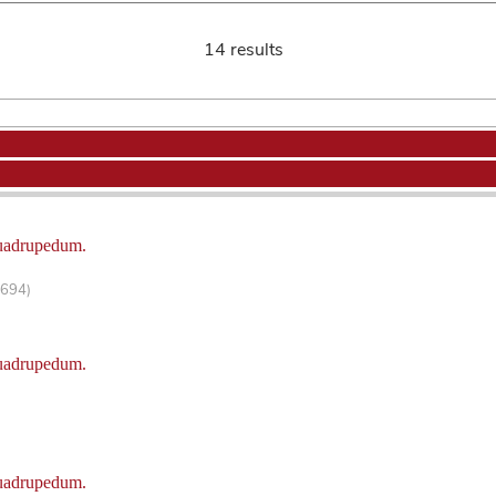
14 results
uadrupedum.
-694)
uadrupedum.
uadrupedum.