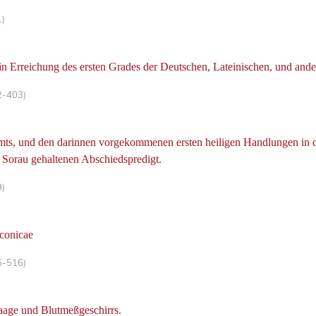
1)
 Erreichung des ersten Grades der Deutschen, Lateinischen, und ander
2-403)
Amts, und den darinnen vorgekommenen ersten heiligen Handlungen in 
n Sorau gehaltenen Abschiedspredigt.
9)
nconicae
5-516)
aage und Blutmeßgeschirrs.