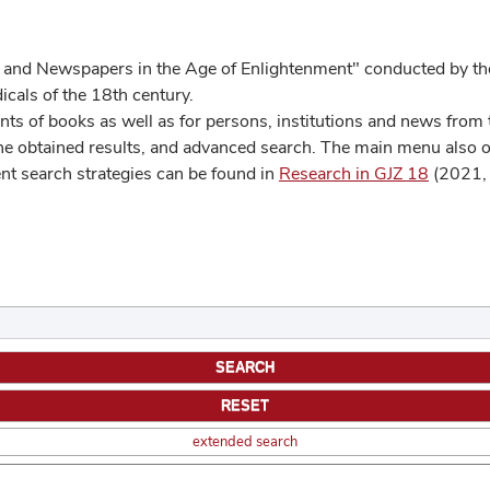
 and Newspapers in the Age of Enlightenment" conducted by the
cals of the 18th century.
s of books as well as for persons, institutions and news from t
he obtained results, and advanced search. The main menu also off
ent search strategies can be found in
Research in GJZ 18
(2021, 
extended search