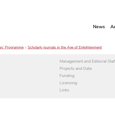
News
A
es’ Programme
Scholarly journals in the Age of Enlightenment
Management and Editorial Staf
Projects and Data
Funding
Licensing
Links