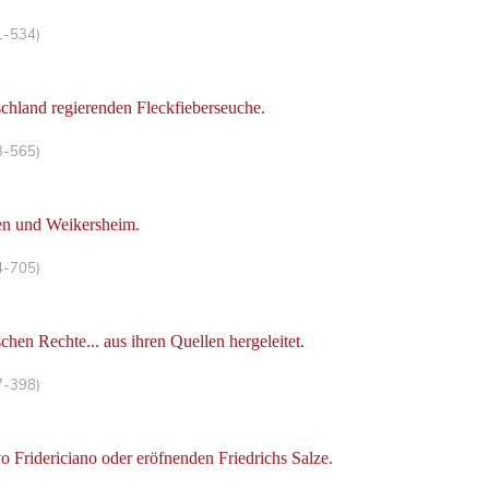
1-534)
schland regierenden Fleckfieberseuche.
3-565)
sen und Weikersheim.
4-705)
chen Rechte... aus ihren Quellen hergeleitet.
7-398)
o Fridericiano oder eröfnenden Friedrichs Salze.