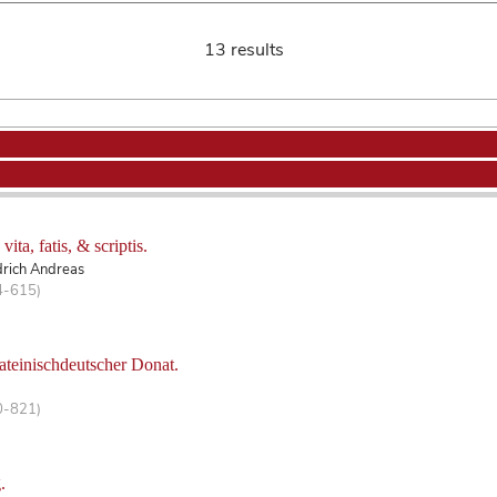
13 results
ta, fatis, & scriptis.
edrich Andreas
4-615)
 lateinischdeutscher Donat.
0-821)
.