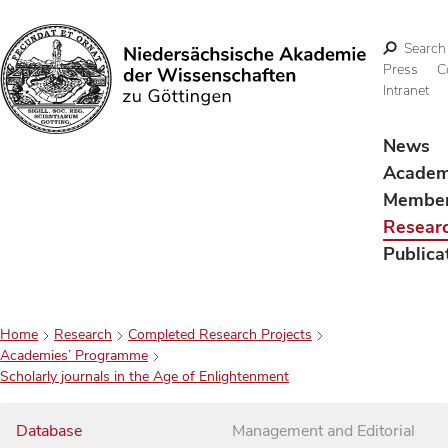
Search
Press
C
Intranet
Search
News
Acade
Membe
Resear
Publica
Home
Research
Completed Research Projects
Academies’ Programme
Scholarly journals in the Age of Enlightenment
Database
Management and Editorial