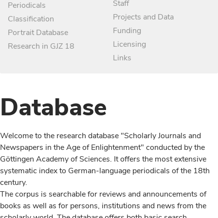
Staff
Periodicals
Projects and Data
Classification
Funding
Portrait Database
Licensing
Research in GJZ 18
Links
Database
Welcome to the research database "Scholarly Journals and
Newspapers in the Age of Enlightenment" conducted by the
Göttingen Academy of Sciences. It offers the most extensive
systematic index to German-language periodicals of the 18th
century.
The corpus is searchable for reviews and announcements of
books as well as for persons, institutions and news from the
scholarly world. The database offers both basic search,