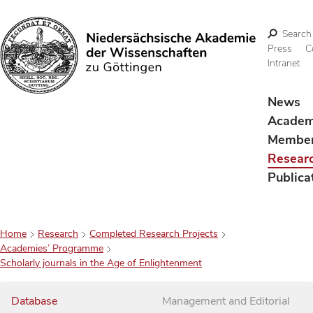
Search
Press
C
Intranet
Search
News
Acade
Membe
Resear
Publica
Home
Research
Completed Research Projects
Academies’ Programme
Scholarly journals in the Age of Enlightenment
Database
Management and Editorial