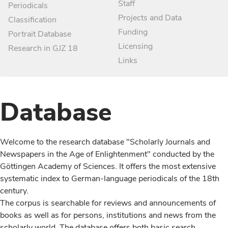
Staff
Periodicals
Projects and Data
Classification
Funding
Portrait Database
Licensing
Research in GJZ 18
Links
Database
Welcome to the research database "Scholarly Journals and
Newspapers in the Age of Enlightenment" conducted by the
Göttingen Academy of Sciences. It offers the most extensive
systematic index to German-language periodicals of the 18th
century.
The corpus is searchable for reviews and announcements of
books as well as for persons, institutions and news from the
scholarly world. The database offers both basic search,