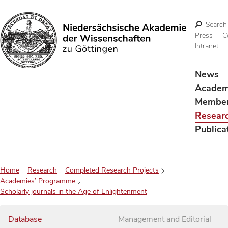
Search
Press
C
Intranet
Search
News
Acade
Membe
Resear
Publica
Home
Research
Completed Research Projects
Academies’ Programme
Scholarly journals in the Age of Enlightenment
Database
Management and Editorial