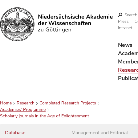
Search
Press
C
Intranet
Search
News
Acade
Membe
Resear
Publica
Home
Research
Completed Research Projects
Academies’ Programme
Scholarly journals in the Age of Enlightenment
Database
Management and Editorial