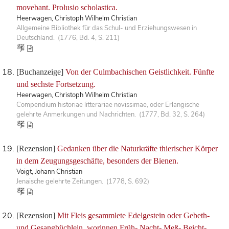
movebant. Prolusio scholastica.
Heerwagen, Christoph Wilhelm Christian
Allgemeine Bibliothek für das Schul- und Erziehungswesen in
Deutschland. (1776, Bd. 4, S. 211)
[Buchanzeige]
Von der Culmbachischen Geistlichkeit. Fünfte
und sechste Fortsetzung.
Heerwagen, Christoph Wilhelm Christian
Compendium historiae litterariae novissimae, oder Erlangische
gelehrte Anmerkungen und Nachrichten. (1777, Bd. 32, S. 264)
[Rezension]
Gedanken über die Naturkräfte thierischer Körper
in dem Zeugungsgeschäfte, besonders der Bienen.
Voigt, Johann Christian
Jenaische gelehrte Zeitungen. (1778, S. 692)
[Rezension]
Mit Fleis gesammlete Edelgestein oder Gebeth-
und Gesangbüchlein, worinnen Früh- Nacht- Meß- Beicht-