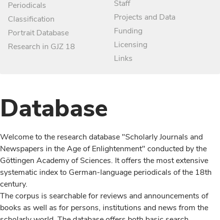
Staff
Periodicals
Projects and Data
Classification
Funding
Portrait Database
Licensing
Research in GJZ 18
Links
Database
Welcome to the research database "Scholarly Journals and
Newspapers in the Age of Enlightenment" conducted by the
Göttingen Academy of Sciences. It offers the most extensive
systematic index to German-language periodicals of the 18th
century.
The corpus is searchable for reviews and announcements of
books as well as for persons, institutions and news from the
scholarly world. The database offers both basic search,