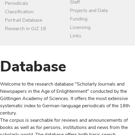
Staff
Periodicals
Projects and Data
Classification
Funding
Portrait Database
Licensing
Research in GJZ 18
Links
Database
Welcome to the research database "Scholarly Journals and
Newspapers in the Age of Enlightenment" conducted by the
Göttingen Academy of Sciences. It offers the most extensive
systematic index to German-language periodicals of the 18th
century.
The corpus is searchable for reviews and announcements of
books as well as for persons, institutions and news from the
scholarly world. The database offers both basic search,