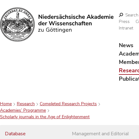
Search
Press
C
Intranet
Search
News
Acade
Membe
Resear
Publica
Home
Research
Completed Research Projects
Academies’ Programme
Scholarly journals in the Age of Enlightenment
Database
Management and Editorial