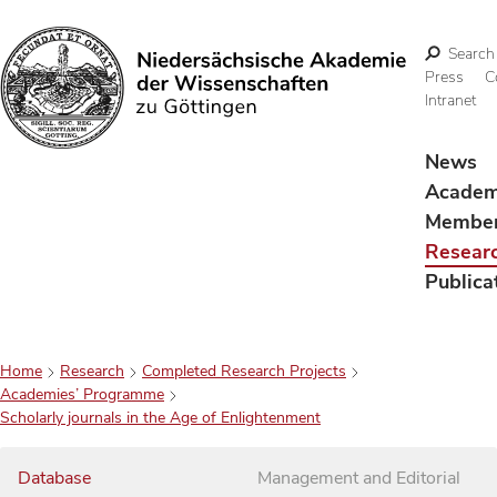
Search
Press
C
Intranet
Search
News
Acade
Membe
Resear
Publica
Home
Research
Completed Research Projects
Academies’ Programme
Scholarly journals in the Age of Enlightenment
Database
Management and Editorial