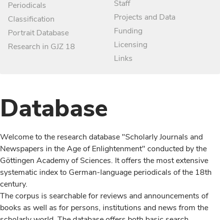
Staff
Periodicals
Projects and Data
Classification
Funding
Portrait Database
Licensing
Research in GJZ 18
Links
Database
Welcome to the research database "Scholarly Journals and
Newspapers in the Age of Enlightenment" conducted by the
Göttingen Academy of Sciences. It offers the most extensive
systematic index to German-language periodicals of the 18th
century.
The corpus is searchable for reviews and announcements of
books as well as for persons, institutions and news from the
scholarly world. The database offers both basic search,