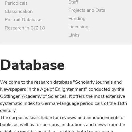
Staff
Periodicals
Projects and Data
Classification
Funding
Portrait Database
Licensing
Research in GJZ 18
Links
Database
Welcome to the research database "Scholarly Journals and
Newspapers in the Age of Enlightenment" conducted by the
Göttingen Academy of Sciences. It offers the most extensive
systematic index to German-language periodicals of the 18th
century.
The corpus is searchable for reviews and announcements of
books as well as for persons, institutions and news from the
scholarly world. The database offers both basic search,