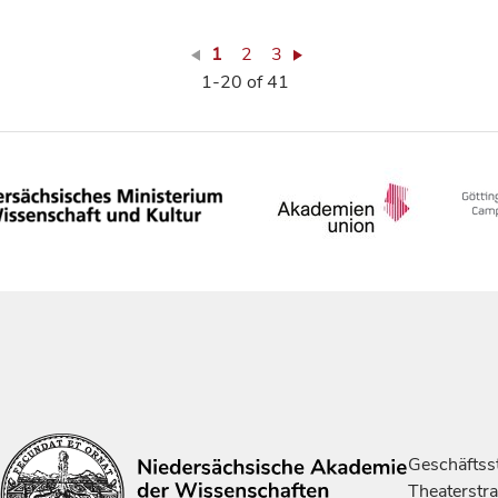
1
2
3
1-20 of 41
Geschäftsst
Theaterstr