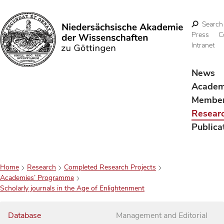
Search
Press
C
Intranet
Search
News
Acade
Membe
Resear
Publica
Home
Research
Completed Research Projects
Academies’ Programme
Scholarly journals in the Age of Enlightenment
Database
Management and Editorial