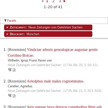
1
2
3
1-20 of 41
Facets
Zeitschrift:
Neue Zeitungen von Gelehrten Sachen.
Druckort:
München
[Rezension]
Vindiciae arboris genealogicae augustae gentis
Corolino-Boicae.
Wilhelm, Ignaz Franz Xaver von
Neue Zeitungen von Gelehrten Sachen. (1734, Bd. 20, S. 50-51)
[Rezension]
Arnolphus male malus cognominatus.
Candler, Agnellus
Neue Zeitungen von Gelehrten Sachen. (1735, Bd. 21, S. 923-924)
[Rezension]
Juris naturae larva detracta compluribus libris sub