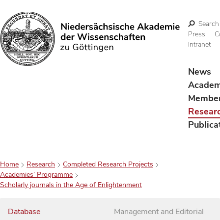
Search
Press
C
Intranet
Search
News
Acade
Membe
Resear
Publica
Home
Research
Completed Research Projects
Academies’ Programme
Scholarly journals in the Age of Enlightenment
Database
Management and Editorial