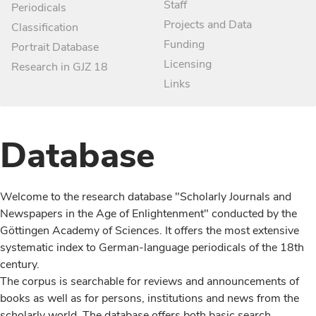
Staff
Periodicals
Projects and Data
Classification
Funding
Portrait Database
Licensing
Research in GJZ 18
Links
Database
Welcome to the research database "Scholarly Journals and
Newspapers in the Age of Enlightenment" conducted by the
Göttingen Academy of Sciences. It offers the most extensive
systematic index to German-language periodicals of the 18th
century.
The corpus is searchable for reviews and announcements of
books as well as for persons, institutions and news from the
scholarly world. The database offers both basic search,