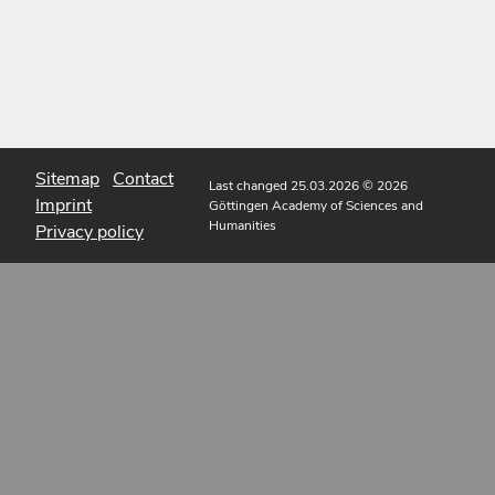
Sitemap
Contact
Last changed 25.03.2026
© 2026
Imprint
Göttingen Academy of Sciences and
Humanities
Privacy policy