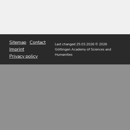
Sitemap
Contact
Last changed 25.03.2026
© 2026
Imprint
Göttingen Academy of Sciences and
Humanities
Privacy policy