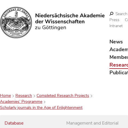
Search
Press
C
Intranet
Search
News
Acade
Membe
Resear
Publica
Home
Research
Completed Research Projects
Academies’ Programme
Scholarly journals in the Age of Enlightenment
Database
Management and Editorial