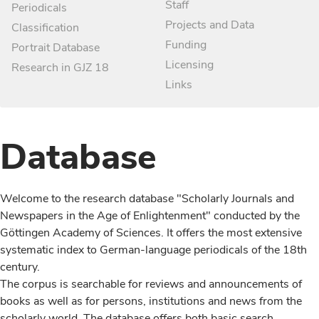
Staff
Periodicals
Projects and Data
Classification
Funding
Portrait Database
Licensing
Research in GJZ 18
Links
Database
Welcome to the research database "Scholarly Journals and
Newspapers in the Age of Enlightenment" conducted by the
Göttingen Academy of Sciences. It offers the most extensive
systematic index to German-language periodicals of the 18th
century.
The corpus is searchable for reviews and announcements of
books as well as for persons, institutions and news from the
scholarly world. The database offers both basic search,