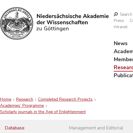
Search
Press
C
Intranet
Search
News
Acade
Membe
Resear
Publica
Home
Research
Completed Research Projects
Academies’ Programme
Scholarly journals in the Age of Enlightenment
Database
Management and Editorial