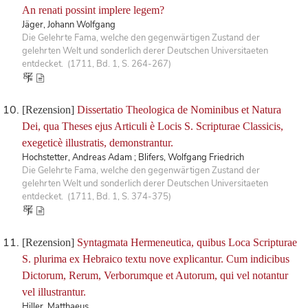
An renati possint implere legem?
Jäger, Johann Wolfgang
Die Gelehrte Fama, welche den gegenwärtigen Zustand der
gelehrten Welt und sonderlich derer Deutschen Universitaeten
entdecket. (1711, Bd. 1, S. 264-267)
[Rezension]
Dissertatio Theologica de Nominibus et Natura
Dei, qua Theses ejus Articuli è Locis S. Scripturae Classicis,
exegeticè illustratis, demonstrantur.
Hochstetter, Andreas Adam ; Blifers, Wolfgang Friedrich
Die Gelehrte Fama, welche den gegenwärtigen Zustand der
gelehrten Welt und sonderlich derer Deutschen Universitaeten
entdecket. (1711, Bd. 1, S. 374-375)
[Rezension]
Syntagmata Hermeneutica, quibus Loca Scripturae
S. plurima ex Hebraico textu nove explicantur. Cum indicibus
Dictorum, Rerum, Verborumque et Autorum, qui vel notantur
vel illustrantur.
Hiller, Matthaeus