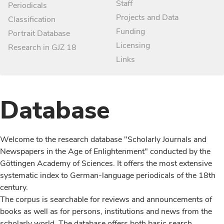
Staff
Periodicals
Projects and Data
Classification
Funding
Portrait Database
Licensing
Research in GJZ 18
Links
Database
Welcome to the research database "Scholarly Journals and
Newspapers in the Age of Enlightenment" conducted by the
Göttingen Academy of Sciences. It offers the most extensive
systematic index to German-language periodicals of the 18th
century.
The corpus is searchable for reviews and announcements of
books as well as for persons, institutions and news from the
scholarly world. The database offers both basic search,