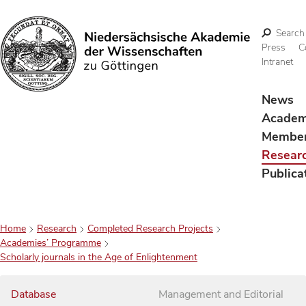
Search
Press
C
Intranet
Search
News
Acade
Membe
Resear
Publica
Home
Research
Completed Research Projects
Academies’ Programme
Scholarly journals in the Age of Enlightenment
Database
Management and Editorial