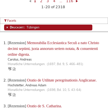
1
2
3
4
…
116
1-20 of 2318
Facets
Druckort:
Tübingen
[Rezension]
Memorabilia Ecclesiastica Seculi a nato Christo
decimi septimi, juxta annorum seriem notata, & conuententi
ordine digesta.
Carolus, Andreas
Monatliche Unterredungen. (1697, Bd. 9, S. 466-481)
[Rezension]
Oratio de Utilitate peregrinationis Anglicanae.
Hochstetter, Andreas Adam
Monatliche Unterredungen. (1698, Bd. 10, S. 43-64)
[Rezension]
Oratio de S. Catharina.