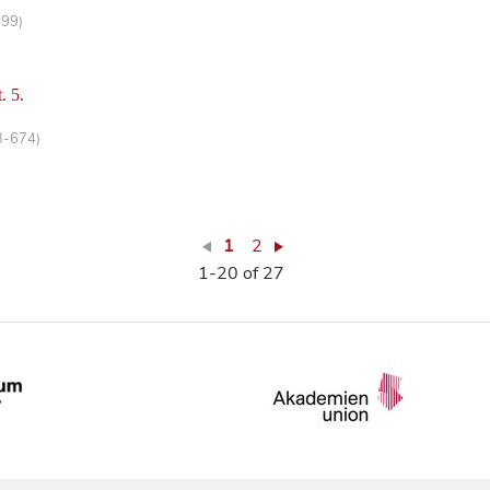
-99)
. 5.
3-674)
1
2
1-20 of 27