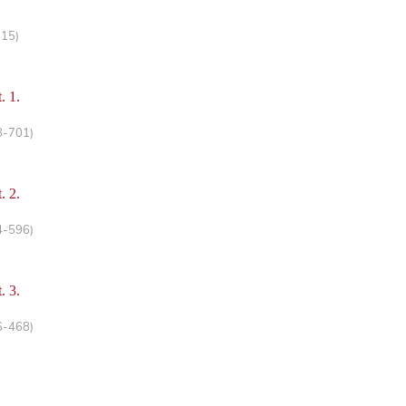
-15)
. 1.
8-701)
. 2.
4-596)
. 3.
6-468)