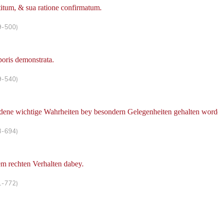
ititum, & sua ratione confirmatum.
9-500)
oris demonstrata.
9-540)
dene wichtige Wahrheiten bey besondern Gelegenheiten gehalten wor
3-694)
 rechten Verhalten dabey.
1-772)