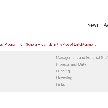
News
A
es’ Programme
Scholarly journals in the Age of Enlightenment
Management and Editorial Staf
Projects and Data
Funding
Licensing
Links