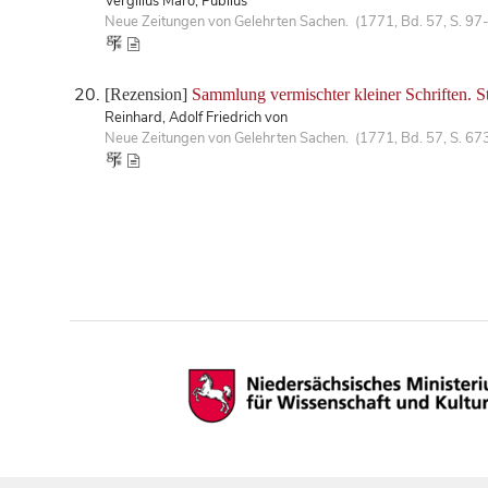
Vergilius Maro, Publius
Neue Zeitungen von Gelehrten Sachen. (1771, Bd. 57, S. 97
[Rezension]
Sammlung vermischter kleiner Schriften. St
Reinhard, Adolf Friedrich von
Neue Zeitungen von Gelehrten Sachen. (1771, Bd. 57, S. 67