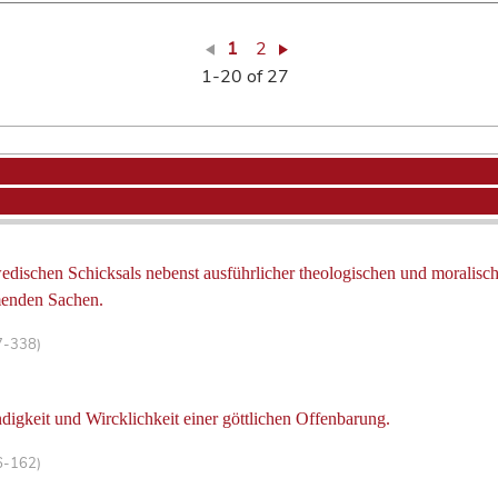
1
2
1-20 of 27
wedischen Schicksals nebenst ausführlicher theologischen und moralis
enden Sachen.
7-338)
gkeit und Wircklichkeit einer göttlichen Offenbarung.
6-162)