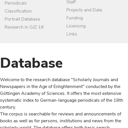
Staff
Periodicals
Projects and Data
Classification
Funding
Portrait Database
Licensing
Research in GJZ 18
Links
Database
Welcome to the research database "Scholarly Journals and
Newspapers in the Age of Enlightenment" conducted by the
Göttingen Academy of Sciences. It offers the most extensive
systematic index to German-language periodicals of the 18th
century.
The corpus is searchable for reviews and announcements of
books as well as for persons, institutions and news from the
scholarly world. The database offers both basic search,