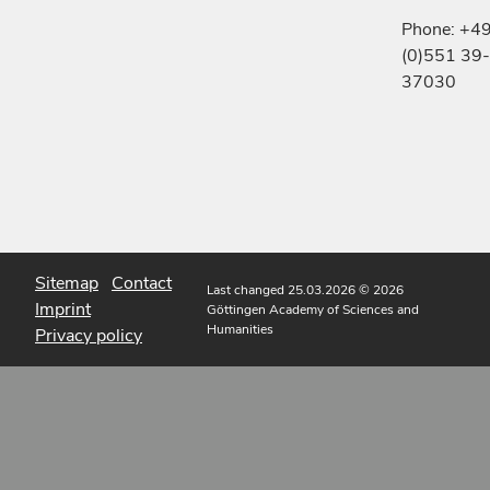
Phone: +4
(0)551 39-
37030
Sitemap
Contact
Last changed 25.03.2026
© 2026
Imprint
Göttingen Academy of Sciences and
Humanities
Privacy policy