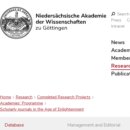
Search
Press
C
Intranet
Search
News
Acade
Membe
Resear
Publica
Home
Research
Completed Research Projects
Academies’ Programme
Scholarly journals in the Age of Enlightenment
Database
Management and Editorial