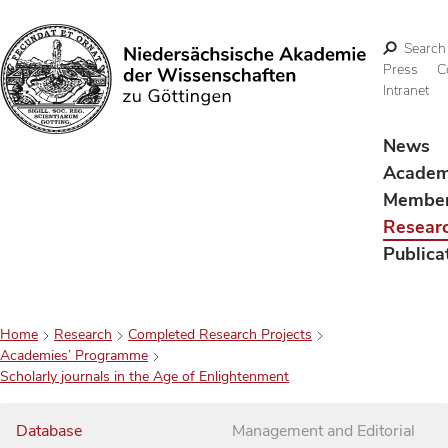
Search
Press
C
Intranet
Search
News
Acade
Membe
Resear
Publica
Home
Research
Completed Research Projects
Academies’ Programme
Scholarly journals in the Age of Enlightenment
Database
Management and Editorial