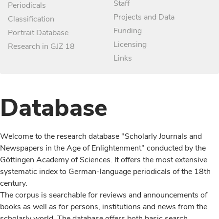
Staff
Periodicals
Projects and Data
Classification
Funding
Portrait Database
Licensing
Research in GJZ 18
Links
Database
Welcome to the research database "Scholarly Journals and
Newspapers in the Age of Enlightenment" conducted by the
Göttingen Academy of Sciences. It offers the most extensive
systematic index to German-language periodicals of the 18th
century.
The corpus is searchable for reviews and announcements of
books as well as for persons, institutions and news from the
scholarly world. The database offers both basic search,